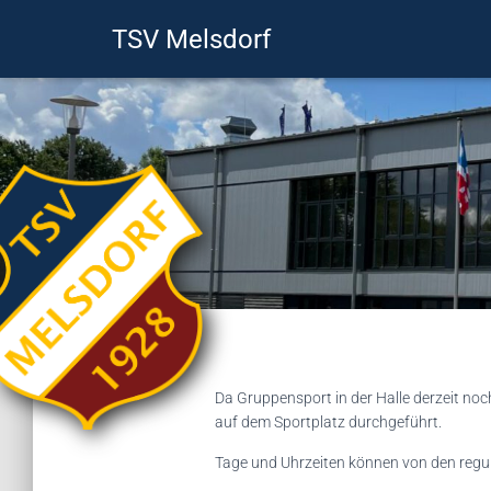
TSV Melsdorf
Da Gruppensport in der Halle derzeit noc
auf dem Sportplatz durchgeführt.
Tage und Uhrzeiten können von den regu