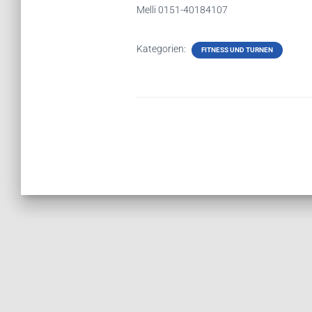
Melli 0151-40184107
Kategorien:
FITNESS UND TURNEN