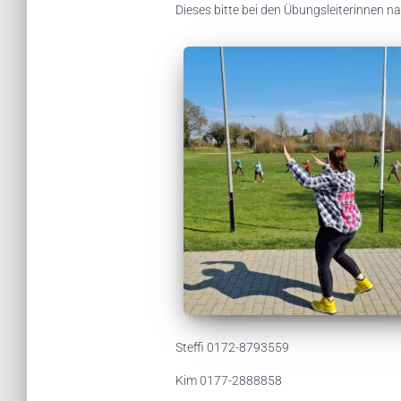
Dieses bitte bei den Übungsleiterinnen n
Steffi 0172-8793559
Kim 0177-2888858