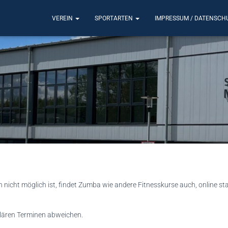
VEREIN
SPORTARTEN
IMPRESSUM / DATENSCH
h nicht möglich ist, findet Zumba wie andere Fitnesskurse auch, online st
lären Terminen abweichen.