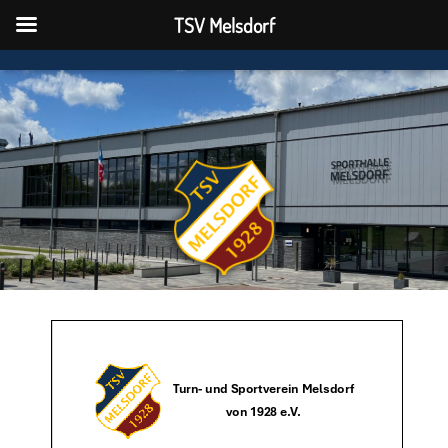
TSV Melsdorf
TSV Melsdorf
N
A
V
I
G
A
T
I
O
N
U
M
S
C
H
A
L
T
E
N