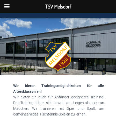
TSV Melsdorf
TSV Melsdorf
N
A
V
I
G
A
T
I
O
N
U
M
S
C
H
Wir bieten Trainingsmöglichkeiten für alle
A
Altersklassen an!
L
T
Wir bieten ein auch für Anfänger geeignetes Training.
E
Das Training richtet sich sowohl an Jungen als auch an
N
Mädchen. Wir trainieren mit Spiel und Spaß, um
gemeinsam das Tischtennis-Spielen zu lernen.