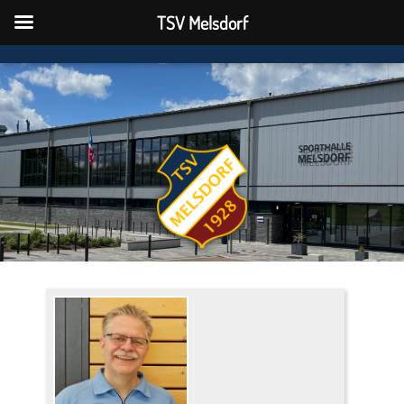
TSV Melsdorf
TSV Melsdorf
N
A
V
I
G
A
T
I
O
N
U
M
S
C
H
A
L
T
E
N