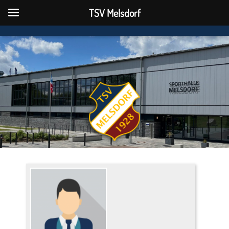
TSV Melsdorf
TSV Melsdorf
N
A
V
I
G
A
T
I
O
N
U
M
S
C
H
A
L
T
E
N