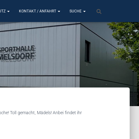
UTZ
KONTAKT / ANFAHRT
SUCHE
che! Toll gemacht, Mädels! Anbei findet ihr