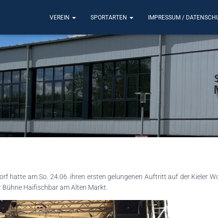
VEREIN
SPORTARTEN
IMPRESSUM / DATENSCH
 hatte am So. 24.06. ihren ersten gelungenen Auftritt auf der Kieler Wo
er Bühne Haifischbar am Alten Markt.