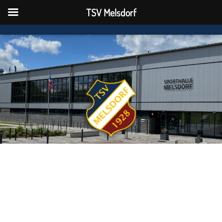
TSV Melsdorf
TSV Melsdorf
N
A
V
I
G
A
T
I
O
N
U
M
S
C
H
A
L
T
E
N