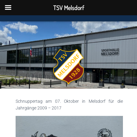
TSV Melsdorf
TSV Melsdorf
N
A
V
I
G
A
T
I
O
N
U
M
S
C
H
Schnuppertag am 07. Oktober in Melsdorf für die
A
Jahrgänge 2009 – 2017
L
T
E
N